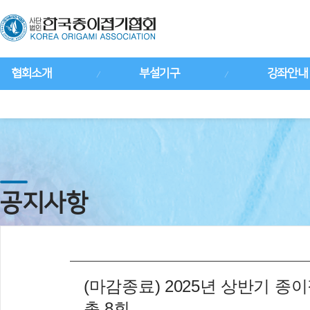
협회소개
부설기구
강좌안내
공지사항
(마감종료) 2025년 상반기 종이접
총 8회