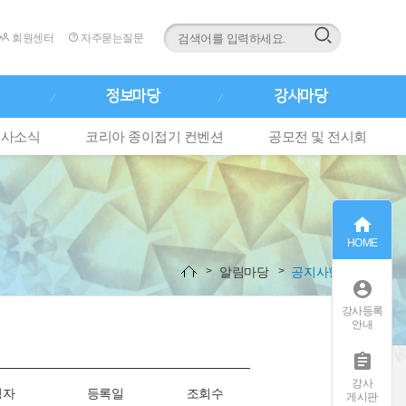
회원센터
자주묻는질문
정보마당
강사마당
행사소식
코리아 종이접기 컨벤션
공모전 및 전시회

HOME
알림마당
공지사항

강사등록
안내

강사
성자
등록일
조회수
게시판