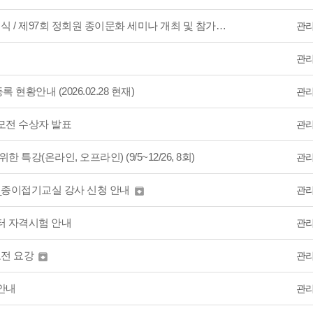
[8월3일 월요일] 창립37주년 기념식 / 제97회 정회원 종이문화 세미나 개최 및 참가 안내
관
관
황안내 (2026.02.28 현재)
관
모전 수상자 발표
관
 특강(온라인, 오프라인) (9/5~12/26, 8회)
관
_ 종이접기교실 강사 신청 안내
관

터 자격시험 안내
관
전 요강
관

안내
관