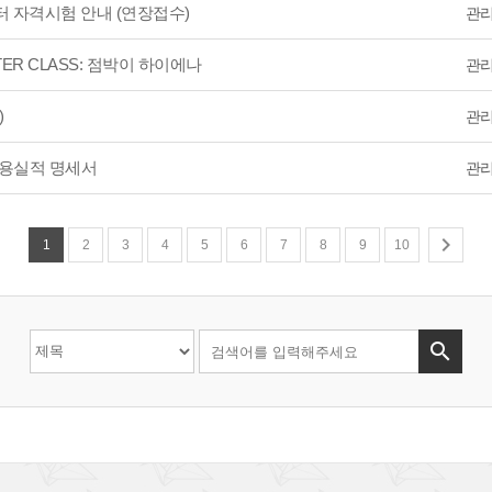
터 자격시험 안내 (연장접수)
관
ASTER CLASS: 점박이 하이에나
관
)
관
활용실적 명세서
관

1
2
3
4
5
6
7
8
9
10
