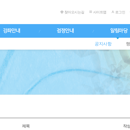
찾아오시는길
사이트맵
로그인
강좌안내
검정안내
알림마당
공지사항
제목
작