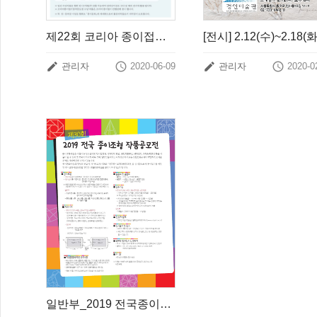
제22회 코리아 종이접기 창작공모전 요강




관리자
2020-06-09
관리자
2020-0
일반부_ 2019 전국종이조형작품공모전 개최 안내