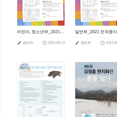
어린이, 청소년부_2021년 전국종이조형작품공모전 개최 안내




관리자
2021-08-13
관리자
2021-0