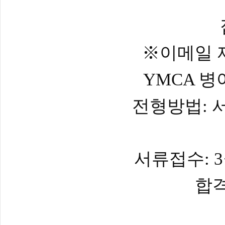
※
이메일 
병
YMCA
전형방법
:
서류접수
: 3
합