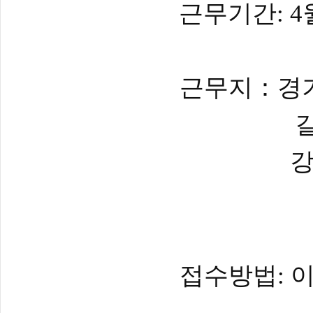
근무기간
: 4
근무지
：
경
접수방법
: