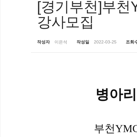
[경기부천]부천
강사모집
작성자
이은석
작성일
2022-03-25
조회
병아리
부천
YM