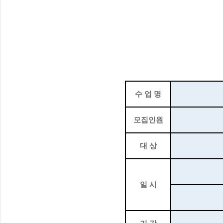
수 업 명
모집인원
대 상
일 시