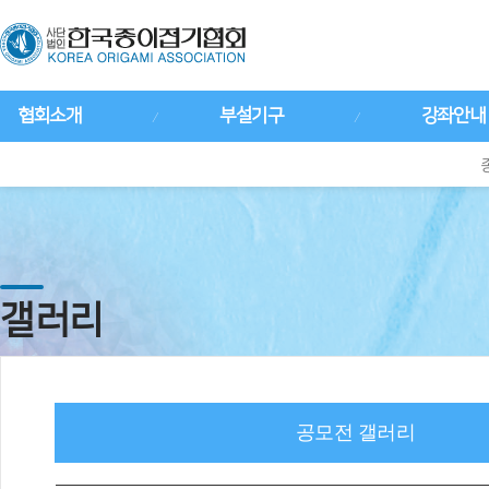
협회소개
부설기구
강좌안내
갤러리
공모전 갤러리