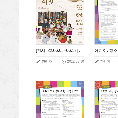
[전시: 22.06.08~06.12] 유용옥 아홉번째 종이접기 전시회



관리자
2022-05-30
관리자