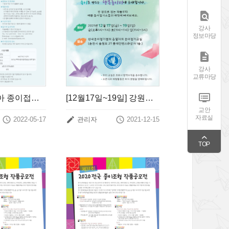

강사
정보마당

강사
교류마당

제24회 코리아 종이접기 창작공모전 요강
[12월17일~19일] 강원춘천충열지회 종이접기 작품전시회
교안
자료실



2022-05-17
관리자
2021-12-15
TOP