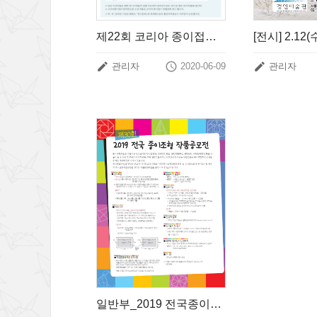
제22회 코리아 종이접기 창작공모전 요강



관리자
2020-06-09
관리자
일반부_ 2019 전국종이조형작품공모전 개최 안내