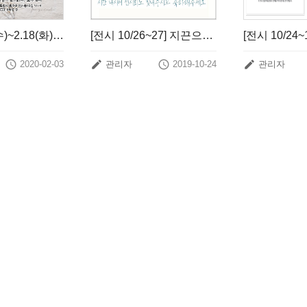
[전시] 2.12(수)~2.18(화) 제6회 김정출 한지화전 꿈을담다
[전시 10/26~27] 지끈으로 엮다 물들이다




2020-02-03
관리자
2019-10-24
관리자