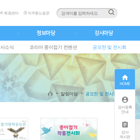
회원센터
자주묻는질문
정보마당
강사마당
행사소식
코리아 종이접기 컨벤션
공모전 및 전시회

HOME
알림마당
공모전 및 전시회

강사등록
안내

강사
게시판