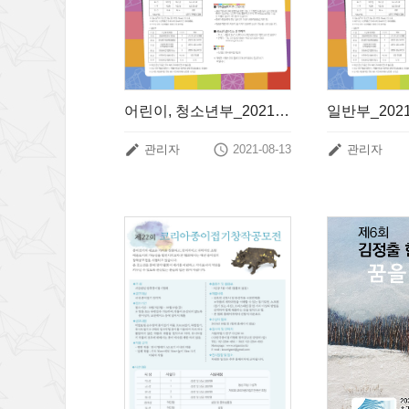
어린이, 청소년부_2021년 전국종이조형작품공모전 개최 안내



관리자
2021-08-13
관리자