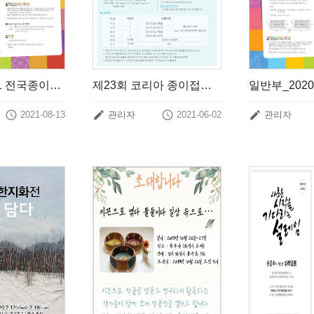
일반부_ 2021 전국종이조형작품공모전 개최 안내
제23회 코리아 종이접기 창작공모전 요강




2021-08-13
관리자
2021-06-02
관리자