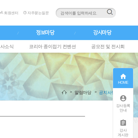
회원센터
자주묻는질문
정보마당
강사마당
행사소식
코리아 종이접기 컨벤션
공모전 및 전시회

HOME
알림마당
공지사항

강사등록
안내

강사
게시판