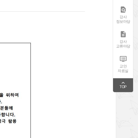

강사
정보마당

강사
교류마당

교안
자료실
TOP