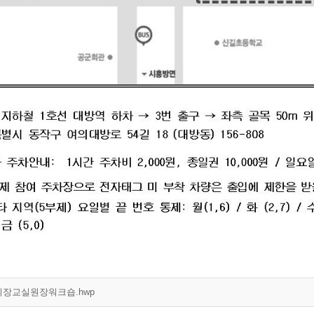
회장교실원장워크숍.hwp