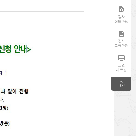

강사
정보마당

강사
교류마당

교안
자료실
TOP