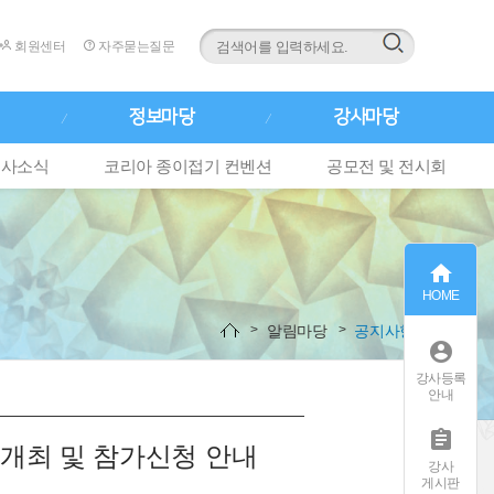
회원센터
자주묻는질문
정보마당
강사마당
행사소식
코리아 종이접기 컨벤션
공모전 및 전시회

HOME
알림마당
공지사항

강사등록
안내

) 개최 및 참가신청 안내
강사
게시판