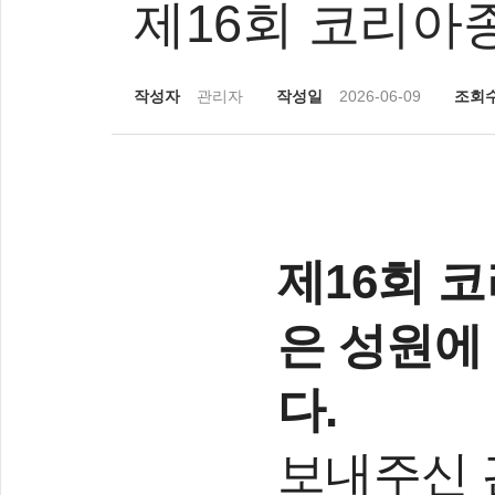
제16회 코리아
작성자
관리자
작성일
2026-06-09
조회
제16회 
은 성원에
다.
보내주신 