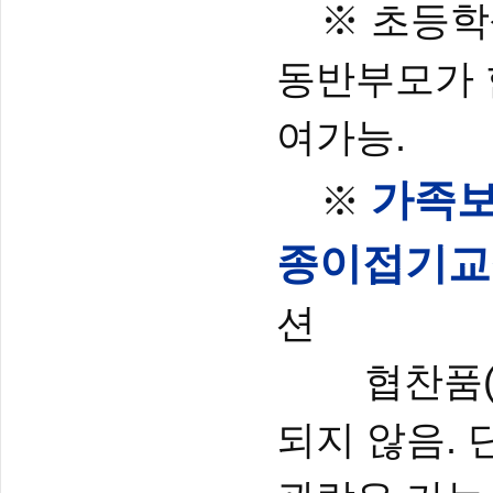
※ 초등학생
동반부모가 
여가능.
가족보
※
종이접기교실
션
협찬품(컨벤
되지 않음. 