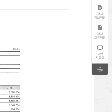

강사
정보마당

강사
교류마당

교안
자료실
TOP