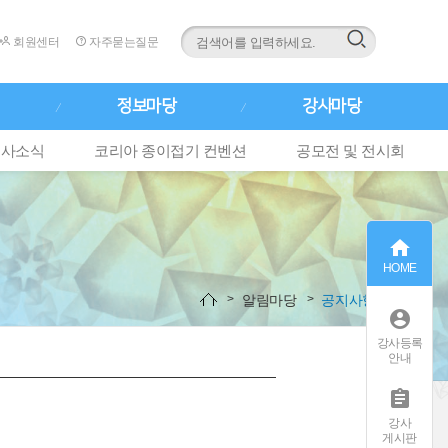
회원센터
자주묻는질문
정보마당
강사마당
행사소식
코리아 종이접기 컨벤션
공모전 및 전시회

HOME
알림마당
공지사항

강사등록
안내

강사
게시판