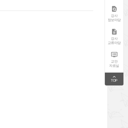

강사
정보마당

강사
교류마당

교안
자료실
TOP