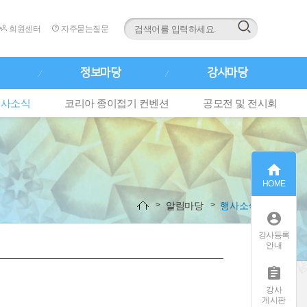
회원센터
자주묻는질문
정보마당
강사마당
행사소식
코리아 종이접기 컨벤션
공모전 및 전시회

HOME
알림마당
행사소식

강사등록
안내

강사
게시판