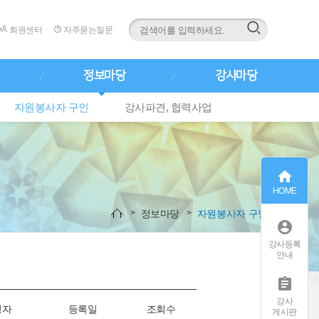
회원센터
자주묻는질문
정보마당
강사마당
자원봉사자 구인
강사파견, 협력사업

HOME
정보마당
자원봉사자 구인

강사등록
안내

강사
성자
등록일
조회수
게시판