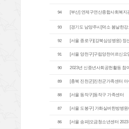
[부산] 연제구연산종합사회복지
94
[경기도 남양주시]덕소 봄날한강
93
[서울 종로구](강북삼성병원) 
92
[서울 양천구]구립양천어르신요
91
2023년 신중년사회공헌활동 참
90
[충북 진천군]진천군가족센터 
89
[서울 동작구]동작구 가족센터
88
[서울 도봉구] 가화실버한방병원
87
[서울 송파]오금청소년센터 20
86