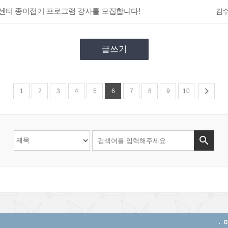
센터 종이접기 프로그램 강사를 모집합니다!
김
글쓰기

1
2
3
4
5
6
7
8
9
10
