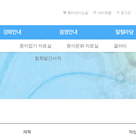
찾아오시는길
사이트맵
로그인
강좌안내
검정안내
알림마당
종이접기 자료실
종이문화 자료실
갤러리
협회발간서적
제목
작