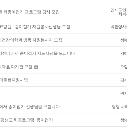
연제구연
관 색종이접기 프로그램 강사 모집
회복
요양원 - 종이접기 자원봉사선생님 모집
박한영사
정신건강의학과 병동 자원봉사자 모집
정
양센터에서 종이접기 지도사님을 모십니다
김
여자,참여기관 모집
오

아이돌봄지원사업
김
권
에서 종이접기 선생님을 구합니다.
담당 사
23 평생교육 프로그램_종이접기
정