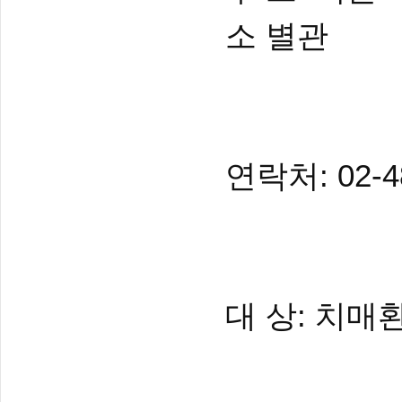
소 별관
연락처: 02-
대 상: 치매환