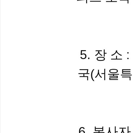
5.
장 소
(
국
서울특
6.
봉사자