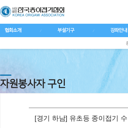
협회소개
부설기구
강좌안내
자원봉사자 구인
[경기 하남] 유초등 종이접기 